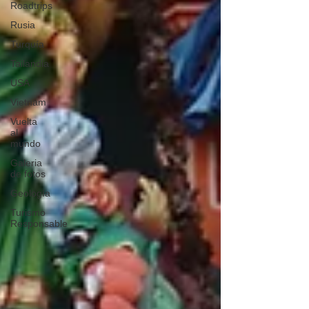
Roadtrips
Rusia
Turquía
Tailandia
USA
Vietnam
Vuelta
al
mundo
Galeria
de fotos
Geología
Turismo
Responsable