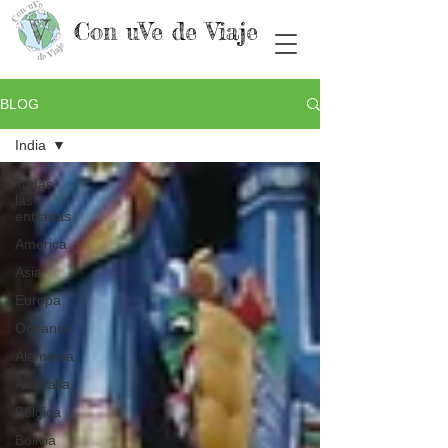
Con uVe de Viaje
BLOG
India
Todas
las
entradas
América
Asia
Europa
Oceanía
Alemania
Australia
Bélgica
Bolivia