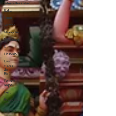
Interculturalidad
Italia
Laos
México
Mongolia
Myanmar
Nepal
Lituania
Los
viajes
de
Efrén
Países
bajos
Perú
Proyectos
solidarios
Relatos