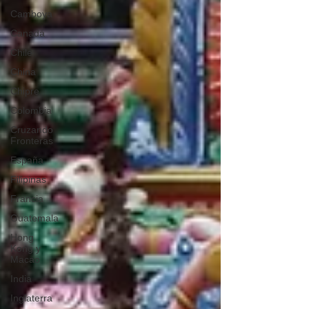
Camboya
Canadá
Chile
China
Chipre
Colombia
Cruzando
Fronteras
España
Filipinas
Francia
Guatemala
Hong
Kong y
Macao
India
Inglaterra