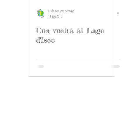
Efrén Con uVe de Viaje
11 ago 2015
Una vuelta al Lago
d'Iseo