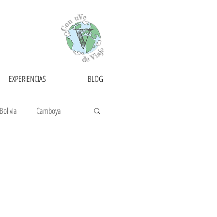
EXPERIENCIAS
BLOG
Bolivia
Camboya
Francia
Guatemala
golia
Myanmar