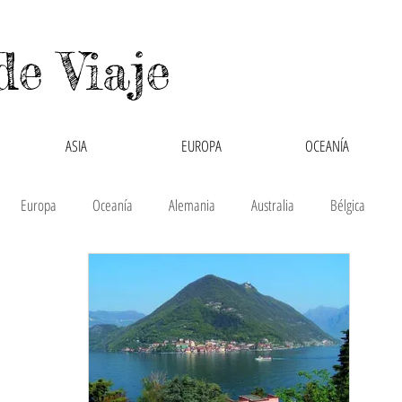
de Viaje
ASIA
EUROPA
OCEANÍA
Europa
Oceanía
Alemania
Australia
Bélgica
hipre
Colombia
Cruzando Fronteras
España
Filipinas
glaterra
Interculturalidad
Italia
Laos
México
Mon