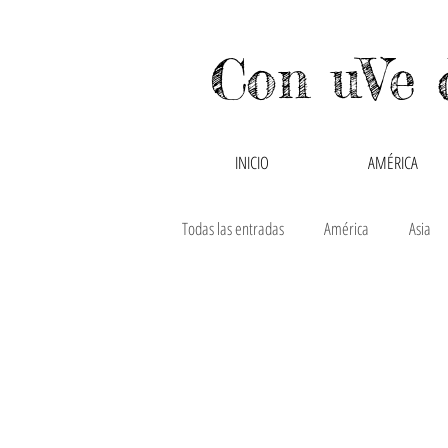
Con uVe 
INICIO
AMÉRICA
Todas las entradas
América
Asia
Canadá
Chile
China
C
Hong Kong y Macao
India
In