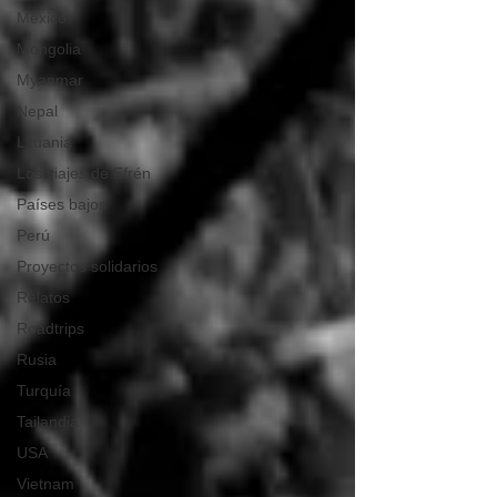
México
Mongolia
Myanmar
Nepal
Lituania
Los viajes de Efrén
Países bajos
Perú
Proyectos solidarios
Relatos
Roadtrips
Rusia
Turquía
Tailandia
USA
Vietnam