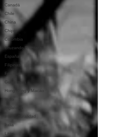
Canadá
Chile
China
Chipre
Colombia
Cruzando Fronteras
España
Filipinas
Francia
Guatemala
Hong Kong y Macao
India
Inglaterra
Interculturalidad
Italia
Laos