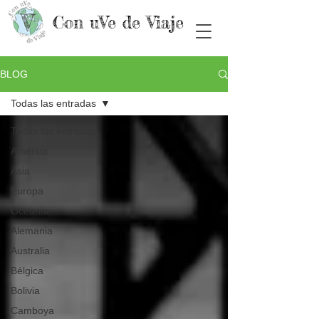
Con uVe de Viaje
BLOG
Todas las entradas
Todas las entradas
América
Asia
Europa
Oceanía
Alemania
Australia
Bélgica
Bolivia
Camboya