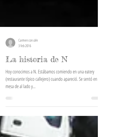
Carmen con uVe
3 feb 2016
La historia de N
Hoy conocimos a N. Estábamos comiendo en una eatery
(restaurante típico callejero) cuando apareció. Se sentó en la
mesa de al lado y...