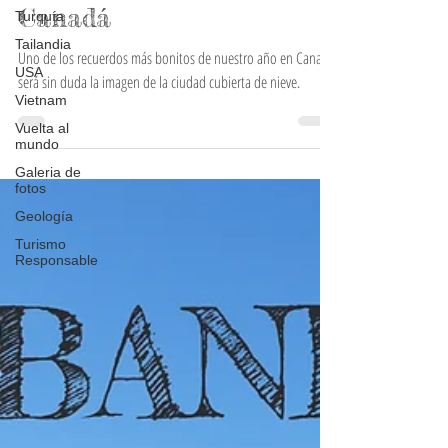
Cómo sobrevivir al frío de
Turquía
Tailandia
Canadá
USA
Uno de los recuerdos más bonitos de nuestro año en Canadá
Vietnam
será sin duda la imagen de la ciudad cubierta de nieve.
Vuelta al
mundo
Galeria de
fotos
Geología
Turismo
Responsable