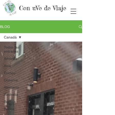
Con uVe de Viaje
BLOG
Canadá
Todas las
entradas
América
Asia
Europa
Oceanía
Alemania
Australia
Bélgica
Bolivia