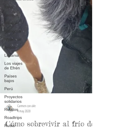
Italia
Laos
México
Mongolia
Myanmar
Nepal
Lituania
Los viajes
de Efrén
Países
bajos
Perú
Proyectos
solidarios
Relatos
Carmen con uVe
Roadtrips
4 may 2020
Rusia