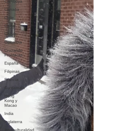
Camboya
Canadá
Chile
China
Chipre
Colombia
Cruzando
Fronteras
España
Filipinas
Francia
Guatemala
Hong
Kong y
Macao
India
Inglaterra
Interculturalidad