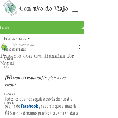
Con uVe de Viaje
Entrada
Todas las entradas
Efrén Con uVe de Viaje
Todas las entradas
30 ene 2016
Proyecto con uve: Running for
América
Nepal
Asia
Europa
[Versión en español]
 (English version 
below]
Oceanía
Alemania
Todos los que nos seguís a través de nuestra 
Australia
página de 
Facebook
 ya sabréis que el material 
Bélgica
escolar que donamos gracias a la venta solidaria 