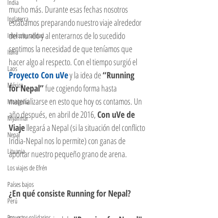
India
mucho más. Durante esas fechas nosotros 
Inglaterra
estábamos preparando nuestro viaje alrededor 
del mundo y al enterarnos de lo sucedido 
Interculturalidad
sentimos la necesidad de que teníamos que 
Italia
hacer algo al respecto. Con el tiempo surgió el 
Laos
Proyecto Con uVe
 y la idea de 
“Running 
México
for Nepal”
 fue cogiendo forma hasta 
materializarse en esto que hoy os contamos. Un 
Mongolia
año después, en abril de 2016, 
Con uVe de 
Myanmar
Viaje
 llegará a Nepal (si la situación del conflicto 
Nepal
India-Nepal nos lo permite) con ganas de 
Lituania
aportar nuestro pequeño grano de arena. 
Los viajes de Efrén
Países bajos
¿En qué consiste Running for Nepal? 
Perú
Proyectos solidarios