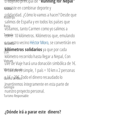
El objetivo principal de 
"Running for Nepal"
consiste en combinar deporte y 
Relatos
solidaridad. ¿Cómo lo vamos a hacer? Desde que 
Roadtrips
salimos de España y en todos los países que 
Rusia
visitamos, tanto Carmen como yo salimos a 
Turquía
correr 10 kilómetros. Kilómetros que, emulando 
a nuestro vecino 
Héctor Moro
, se convertirán en 
Tailandia
kilómetros solidarios
 ya que por cada 
USA
kilómetro recorrido hasta llegar a Nepal, Con 
Vietnam
uVe de Viaje hará una donación simbólica de 1€. 
Vuelta al mundo
El cálculo es simple, 1 país = 10 km x 2 personas 
x 1€ = 20€. Todo el dinero recaudado lo 
Galeria de fotos
invertiremos íntegramente en esta parte de 
Geología
nuestro proyecto personal. 
Turismo Responsable
¿Dónde irá a parar este  dinero?