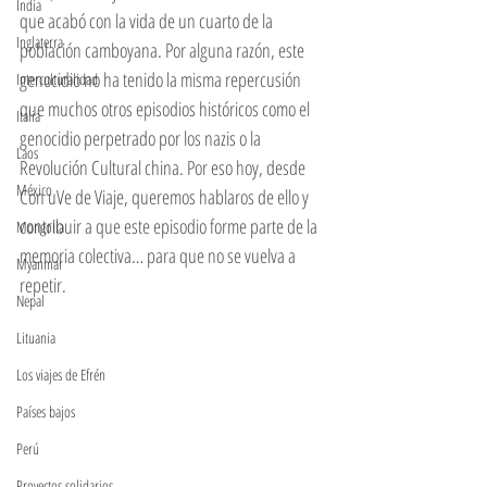
India
que acabó con la vida de un cuarto de la 
Inglaterra
población camboyana. Por alguna razón, este 
genocidio no ha tenido la misma repercusión 
Interculturalidad
que muchos otros episodios históricos como el 
Italia
genocidio perpetrado por los nazis o la 
Laos
Revolución Cultural china. Por eso hoy, desde 
México
Con uVe de Viaje, queremos hablaros de ello y 
contribuir a que este episodio forme parte de la 
Mongolia
memoria colectiva… para que no se vuelva a 
Myanmar
repetir. 
Nepal
Lituania
Los viajes de Efrén
Países bajos
Perú
Proyectos solidarios