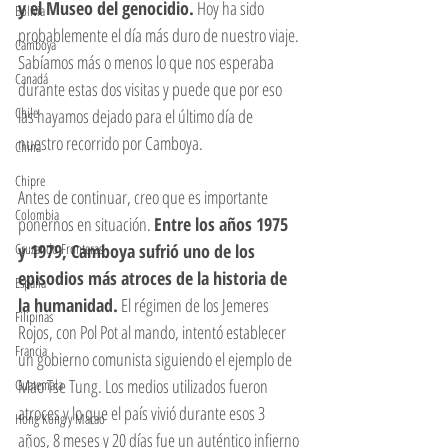
y el Museo del genocidio.
 Hoy ha sido 
Bolivia
probablemente el día más duro de nuestro viaje. 
Camboya
Sabíamos más o menos lo que nos esperaba 
Canadá
durante estas dos visitas y puede que por eso 
Chile
las hayamos dejado para el último día de 
nuestro recorrido por Camboya. 
China
Chipre
Antes de continuar, creo que es importante 
Colombia
ponernos en situación. 
Entre los años 1975 
Cruzando Fronteras
y 1979, Camboya sufrió uno de los 
episodios más atroces de la historia de 
España
la humanidad.
 El régimen de los Jemeres 
Filipinas
Rojos, con Pol Pot al mando, intentó establecer 
Francia
un gobierno comunista siguiendo el ejemplo de 
Mao Tse Tung. Los medios utilizados fueron 
Guatemala
atroces y lo que el país vivió durante esos 3 
Hong Kong y Macao
años, 8 meses y 20 días fue un auténtico infierno 