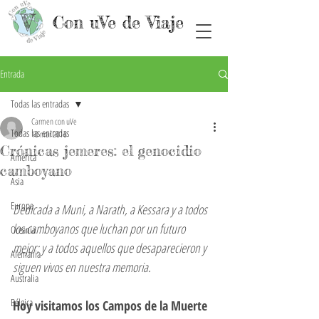
Con uVe de Viaje
Entrada
Todas las entradas
Carmen con uVe
Todas las entradas
10 mar 2016
Crónicas jemeres: el genocidio
América
camboyano
Asia
Europa
Dedicada a Muni, a Narath, a Kessara y a todos 
los camboyanos que luchan por un futuro 
Oceanía
mejor; y a todos aquellos que desaparecieron y 
Alemania
siguen vivos en nuestra memoria.
Australia
Bélgica
Hoy visitamos los Campos de la Muerte 