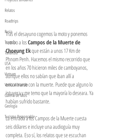
Relatos
Roadtrips
Rusia
Tras el desayuno cogemos la moto y ponemos 
rumbo a los 
Campos de la Muerte de 
Turquía
Choeung Ek
 que están a unos 17 Km de 
Tailandia
Phnom Penh. Hacemos el mismo recorrido que 
USA
en los años 70 hicieron miles de camboyanos, 
Vietnam
aunque ellos no sabían que iban allí a 
encontrarse con la muerte. Puede que alguno lo 
Vuelta al mundo
intuyera y me temo que la mayoría lo deseara. Ya 
Galeria de fotos
habían sufrido bastante. 
Geología
Turismo Responsable
La entrada a los Campos de la Muerte cuesta 
seis dólares e incluye una audioguía muy 
completa. Eso sí, los relatos que se escuchan 