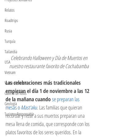
Relatos
Roadtrips
Rusia
Turquía
Tailandia
Celebrando Halloween y Día de Muertos en 
USA
nuestro restaurante favorito de Cochabamba
Vietnam
Las celebraciones más tradicionales 
Vuelta al mundo
empiezan el día 1 de noviembre a las 12 
Galeria de fotos
de la mañana cuando 
se preparan las 
Geología
mesas o 
Mast'aku
. Las familias que quieran 
Turismo Responsable
recordar y rezar a sus muertos preparan una 
mesa llena de comida, que corresponde con los 
platos favoritos de los seres queridos. En la 