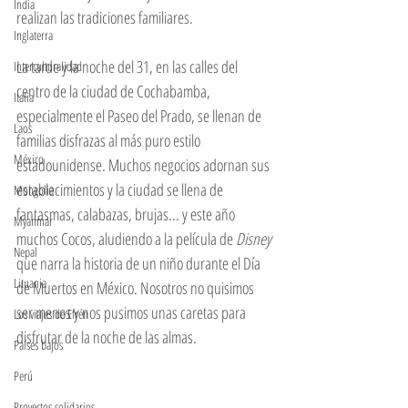
India
realizan las tradiciones familiares.
Inglaterra
La tarde y la noche del 31, en las calles del 
Interculturalidad
centro de la ciudad de Cochabamba, 
Italia
especialmente el Paseo del Prado, se llenan de 
Laos
familias disfrazas al más puro estilo 
México
estadounidense. Muchos negocios adornan sus 
establecimientos y la ciudad se llena de 
Mongolia
fantasmas, calabazas, brujas... y este año 
Myanmar
muchos Cocos, aludiendo a la película de 
Disney
Nepal
que narra la historia de un niño durante el Día 
Lituania
de Muertos en México. Nosotros no quisimos 
ser menos y nos pusimos unas caretas para 
Los viajes de Efrén
disfrutar de la noche de las almas. 
Países bajos
Perú
Proyectos solidarios