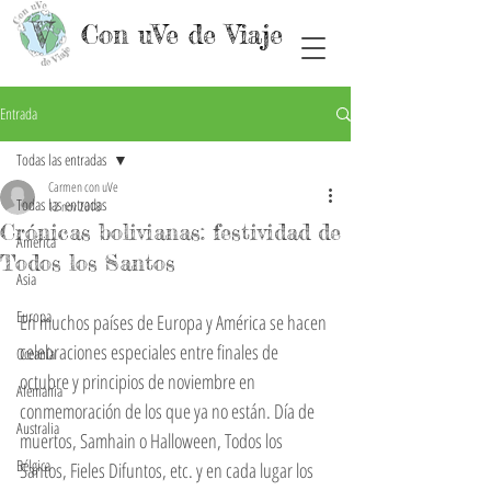
Con uVe de Viaje
Entrada
Todas las entradas
Carmen con uVe
Todas las entradas
12 nov 2018
Crónicas bolivianas: festividad de
América
Todos los Santos
Asia
Europa
En muchos países de Europa y América se hacen 
celebraciones especiales entre finales de 
Oceanía
octubre y principios de noviembre en 
Alemania
conmemoración de los que ya no están. Día de 
Australia
muertos, Samhain o Halloween, Todos los 
Bélgica
Santos, Fieles Difuntos, etc. y en cada lugar los 