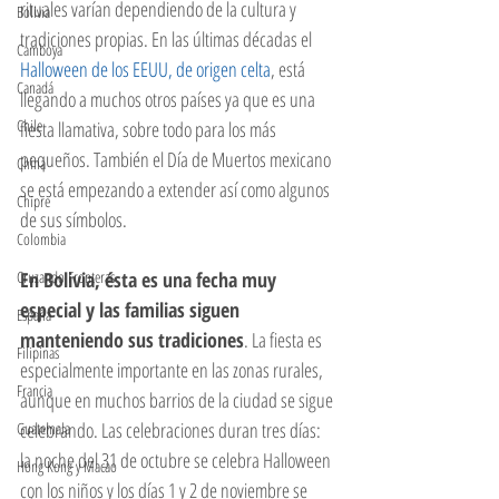
rituales varían dependiendo de la cultura y 
Bolivia
tradiciones propias. En las últimas décadas el 
Camboya
Halloween de los EEUU, de origen celta
, está 
Canadá
llegando a muchos otros países ya que es una 
Chile
fiesta llamativa, sobre todo para los más 
pequeños. También el Día de Muertos mexicano 
China
se está empezando a extender así como algunos 
Chipre
de sus símbolos. 
Colombia
Cruzando Fronteras
En Bolivia, ésta es una fecha muy 
especial y las familias siguen 
España
manteniendo sus tradiciones
. La fiesta es 
Filipinas
especialmente importante en las zonas rurales, 
Francia
aunque en muchos barrios de la ciudad se sigue 
celebrando. Las celebraciones duran tres días: 
Guatemala
la noche del 31 de octubre se celebra Halloween 
Hong Kong y Macao
con los niños y los días 1 y 2 de noviembre se 