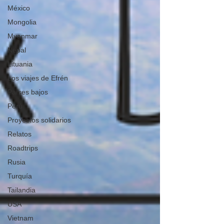
México
Mongolia
Myanmar
Nepal
Lituania
Los viajes de Efrén
Países bajos
Perú
Proyectos solidarios
Relatos
Roadtrips
Rusia
Turquía
Tailandia
USA
Vietnam