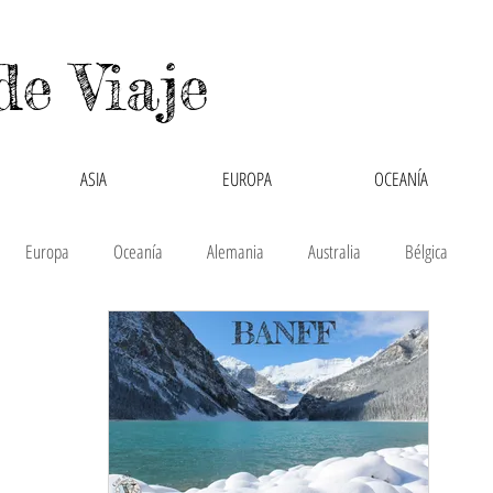
de Viaje
ASIA
EUROPA
OCEANÍA
Europa
Oceanía
Alemania
Australia
Bélgica
hipre
Colombia
Cruzando Fronteras
España
Filipinas
glaterra
Interculturalidad
Italia
Laos
México
Mon