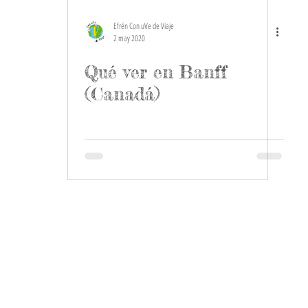
Efrén Con uVe de Viaje
2 may 2020
Qué ver en Banff
(Canadá)