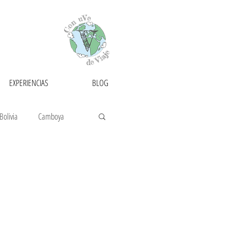
EXPERIENCIAS
BLOG
Bolivia
Camboya
Francia
Guatemala
golia
Myanmar