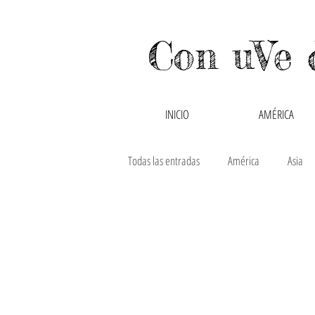
Con uVe 
INICIO
AMÉRICA
Todas las entradas
América
Asia
Canadá
Chile
China
C
Hong Kong y Macao
India
In