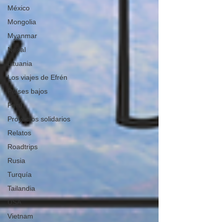
México
Mongolia
Myanmar
Nepal
Lituania
Los viajes de Efrén
Países bajos
Perú
Proyectos solidarios
Relatos
Roadtrips
Rusia
Turquía
Tailandia
USA
Vietnam