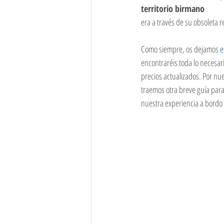
territorio birmano
Myanmar
Nepal
Lituania
era a través de su obsoleta re
Como siempre, os dejamos 
e
encontraréis toda lo necesari
precios actualizados. Por nue
traemos otra breve guía par
nuestra experiencia a bordo d