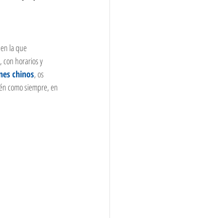
 en la que 
, con horarios y 
nes chinos
, os 
ién como siempre, en 