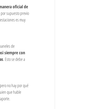
manera oficial de 
 por supuesto previo 
s estaciones es muy 
paneles de 
si siempre con 
as
. Esto se debe a 
 pero no hay por qué 
guien que hable 
saporte.