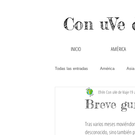
Con uVe 
INICIO
AMÉRICA
Todas las entradas
América
Asia
Efrén Con uVe de Viaje
19 
Canadá
Chile
China
Breve gu
Guatemala
Hong Kong y Macao
Tras varios meses moviéndon
desconocido, sino también 