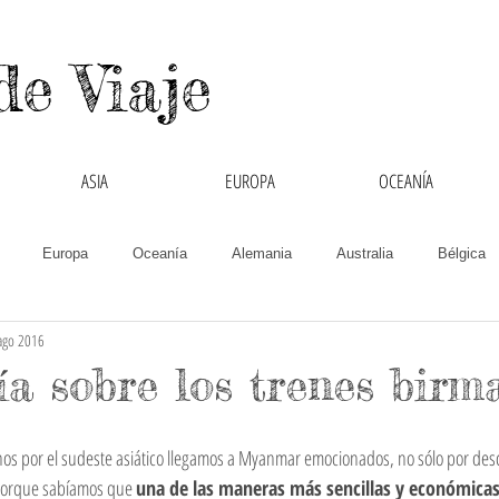
de Viaje
ASIA
EUROPA
OCEANÍA
Europa
Oceanía
Alemania
Australia
Bélgica
ago 2016
Chipre
Colombia
Cruzando Fronteras
España
Filipin
ía sobre los trenes birm
India
Inglaterra
Interculturalidad
Italia
Laos
os por el sudeste asiático llegamos a Myanmar emocionados, no sólo por descu
porque sabíamos que 
una de las maneras más sencillas y económicas 