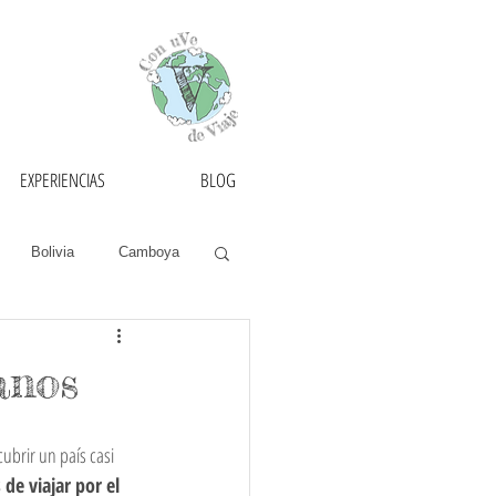
EXPERIENCIAS
BLOG
Bolivia
Camboya
as
Francia
anos
México
Mongolia
brir un país casi 
de viajar por el 