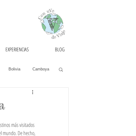
EXPERIENCIAS
BLOG
Bolivia
Camboya
as
Francia
a
México
Mongolia
estinos más visitados 
del mundo. De hecho, 