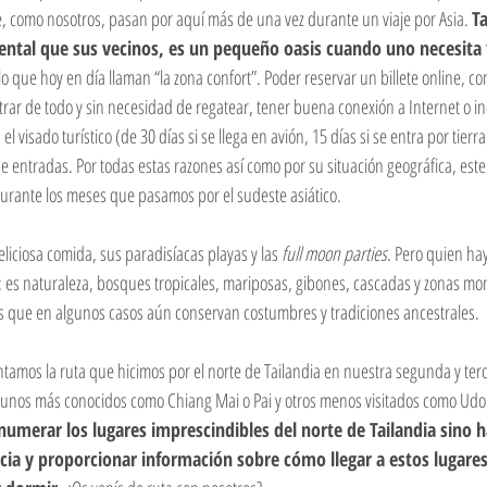
e, como nosotros, pasan por aquí más de una vez durante un viaje por Asia. 
Ta
ental que sus vecinos, es un pequeño oasis cuando uno necesita
 lo que hoy en día llaman “la zona confort”. Poder reservar un billete online, c
 de todo y sin necesidad de regatear, tener buena conexión a Internet o inc
l visado turístico (de 30 días si se llega en avión, 15 días si se entra por tierra
de entradas. Por todas estas razones así como por su situación geográfica, este 
ante los meses que pasamos por el sudeste asiático. 
liciosa comida, sus paradisíacas playas y las 
full moon parties
. Pero quien ha
 es naturaleza, bosques tropicales, mariposas, gibones, cascadas y zonas mo
s que en algunos casos aún conservan costumbres y tradiciones ancestrales. 
amos la ruta que hicimos por el norte de Tailandia en nuestra segunda y tercer
 unos más conocidos como Chiang Mai o Pai y otros menos visitados como Udon
numerar los lugares imprescindibles del norte de Tailandia sino h
cia y proporcionar información sobre cómo llegar a estos lugares