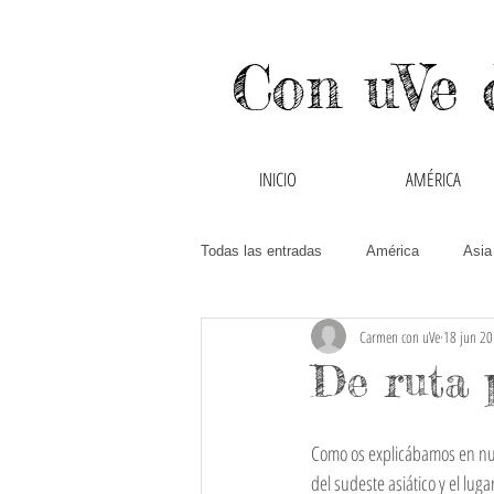
Con uVe 
INICIO
AMÉRICA
Todas las entradas
América
Asia
Carmen con uVe
18 jun 2
Canadá
Chile
China
De ruta 
Guatemala
Hong Kong y Macao
Como os explicábamos en nu
del sudeste asiático y el lu