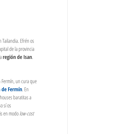
 Tailandia. Efrén os 
pital de la provincia 
a 
región de Isan
. 
n Fermín, un cura que 
a de Fermín
. En 
houses baratitas a 
o sí os 
áis en modo 
low-cost