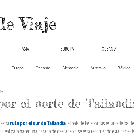
de Viaje
ASIA
EUROPA
OCEANÍA
Europa
Oceanía
Alemania
Australia
Bélgica
016
Chipre
Colombia
Cruzando Fronteras
España
Filipin
por el norte de Tailandi
India
Inglaterra
Interculturalidad
Italia
Laos
estra 
ruta por el sur de Tailandia
, el país de las sonrisas es uno de los d
gar ideal para hacer una parada de descanso si se está recorriendo esta parte 