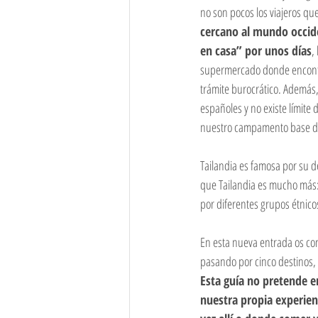
no son pocos los viajeros qu
Myanmar
Nepal
Lituania
cercano al mundo occid
en casa” por unos días
,
supermercado donde encontrar
trámite burocrático. Además, e
españoles y no existe límite 
nuestro campamento base dur
Tailandia es famosa por su de
que Tailandia es mucho más:
por diferentes grupos étnico
En esta nueva entrada os cont
pasando por cinco destinos,
Esta guía no pretende e
nuestra propia experien