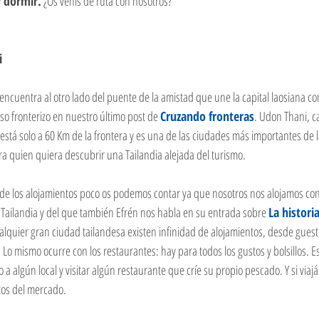
y dormir.
 ¿Os venís de ruta con nosotros?
i
encuentra al otro lado del puente de la amistad que une la capital laosiana con
aso fronterizo en nuestro último post de 
Cruzando fronteras
. Udon Thani, ca
stá solo a 60 Km de la frontera y es una de las ciudades más importantes de l
 quien quiera descubrir una Tailandia alejada del turismo. 
 de los alojamientos poco os podemos contar ya que nosotros nos alojamos co
 Tailandia y del que también Efrén nos habla en su entrada sobre 
L
a histori
lquier gran ciudad tailandesa existen infinidad de alojamientos, desde guest
o mismo ocurre con los restaurantes: hay para todos los gustos y bolsillos. Es
 algún local y visitar algún restaurante que críe su propio pescado. Y si viaj
tos del mercado. 