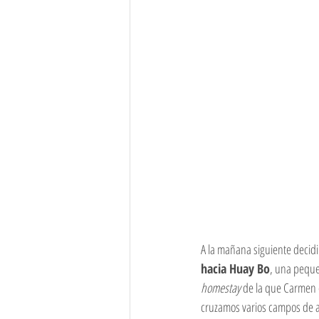
A la mañana siguiente decid
hacia Huay Bo
, una pequ
homestay 
de la que Carmen 
cruzamos varios campos de a