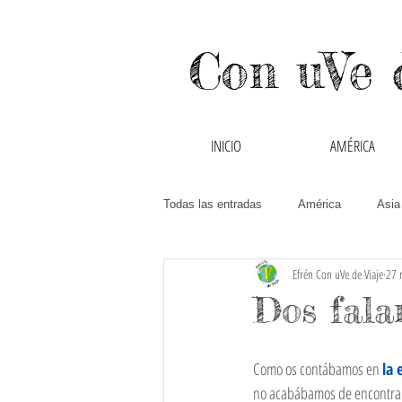
Con uVe 
INICIO
AMÉRICA
Todas las entradas
América
Asia
Efrén Con uVe de Viaje
27 
Canadá
Chile
China
Dos fala
Guatemala
Hong Kong y Macao
Como os contábamos en 
la 
no acabábamos de encontrar 