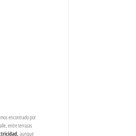
 
íamos encontrado por 
lle, entre terrazas 
tricidad, 
aunque 