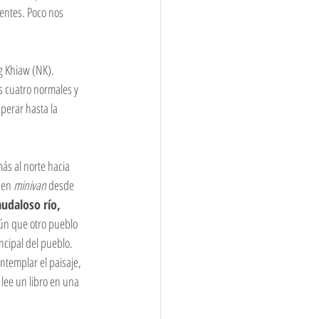
entes. Poco nos 
 Khiaw (NK). 
s cuatro normales y 
perar hasta la 
ás al norte hacia 
 en 
minivan
 desde 
audaloso río, 
gún que otro pueblo 
cipal del pueblo. 
templar el paisaje, 
lee un libro en una 