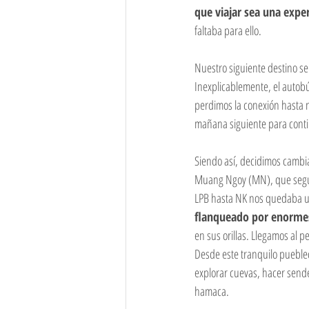
que viajar sea una expe
Myanmar
Nepal
Lituania
faltaba para ello. 
Nuestro siguiente destino s
Inexplicablemente, el autobú
perdimos la conexión hasta 
mañana siguiente para conti
Siendo así, decidimos cambia
Muang Ngoy (MN), que según 
LPB hasta NK nos quedaba un
flanqueado por enormes
en sus orillas. Llegamos al 
Desde este tranquilo pueblec
explorar cuevas, hacer sende
hamaca.