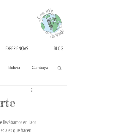
EXPERIENCIAS
BLOG
Bolivia
Camboya
as
Francia
rte
México
Mongolia
e llevábamos en Laos 
eciales que hacen 