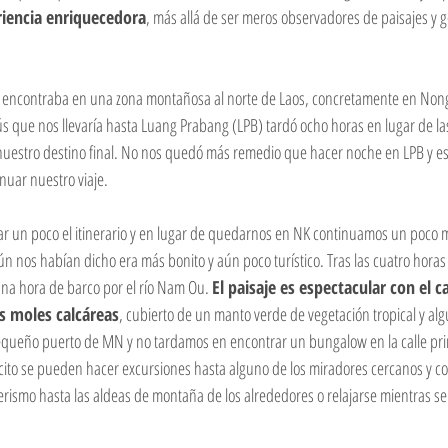
riencia enriquecedora
, más allá de ser meros observadores de paisajes y g
e encontraba en una zona montañosa al norte de Laos, concretamente en Nong
s que nos llevaría hasta Luang Prabang (LPB) tardó ocho horas en lugar de la
nuestro destino final. No nos quedó más remedio que hacer noche en LPB y es
nuar nuestro viaje.
r un poco el itinerario y en lugar de quedarnos en NK continuamos un poco m
nos habían dicho era más bonito y aún poco turístico. Tras las cuatro horas
a hora de barco por el río Nam Ou. 
El paisaje es espectacular con el c
 moles calcáreas
, cubierto de un manto verde de vegetación tropical y al
pequeño puerto de MN y no tardamos en encontrar un bungalow en la calle prin
ito se pueden hacer excursiones hasta alguno de los miradores cercanos y con
rismo hasta las aldeas de montaña de los alrededores o relajarse mientras se 