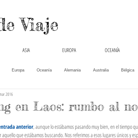
de Viaje
ASIA
EUROPA
OCEANÍA
Europa
Oceanía
Alemania
Australia
Bélgica
mar 2016
Chipre
Colombia
Cruzando Fronteras
España
Filipin
ng en Laos: rumbo al no
India
Inglaterra
Interculturalidad
Italia
Laos
entrada anterior
, aunque lo estábamos pasando muy bien, en el tiempo qu
aquello que estábamos buscando. Nos referimos a esos lugares únicos y esp