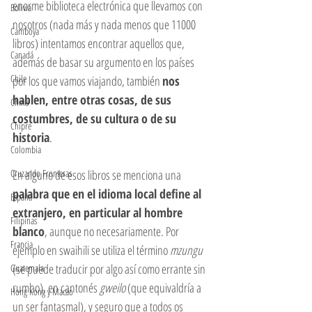
enorme biblioteca electrónica que llevamos con 
Bolivia
nosotros (nada más y nada menos que 11000 
Camboya
libros) intentamos encontrar aquellos que, 
Canadá
además de basar su argumento en los países 
Chile
por los que vamos viajando, también 
nos 
hablen, entre otras cosas, de sus 
China
costumbres, de su cultura o de su 
Chipre
historia
.  
Colombia
Cruzando Fronteras
En alguno de esos libros se menciona una 
palabra que en el idioma local define al 
España
extranjero, en particular al hombre 
Filipinas
blanco
, aunque no necesariamente. Por 
Francia
ejemplo en swaihili se utiliza el término 
mzungu
(se puede traducir por algo así como errante sin 
Guatemala
rumbo), en cantonés
 gweilo 
(que equivaldría a 
Hong Kong y Macao
un ser fantasmal), y seguro que a todos os 