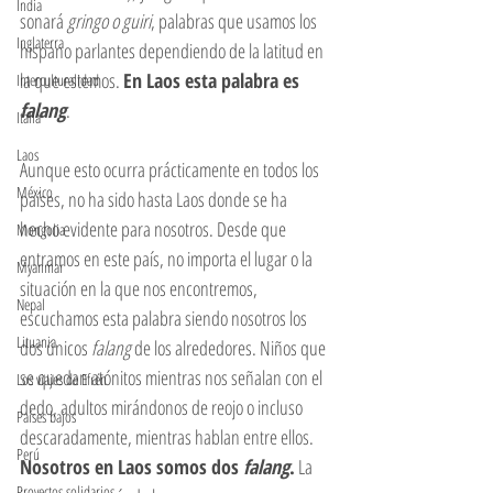
India
sonará 
gringo o guiri
, palabras que usamos los 
Inglaterra
hispano parlantes dependiendo de la latitud en 
la que estemos. 
En Laos esta palabra es 
Interculturalidad
falang
. 
Italia
Laos
Aunque esto ocurra prácticamente en todos los 
México
países, no ha sido hasta Laos donde se ha 
hecho evidente para nosotros. Desde que 
Mongolia
entramos en este país, no importa el lugar o la 
Myanmar
situación en la que nos encontremos, 
Nepal
escuchamos esta palabra siendo nosotros los 
Lituania
dos únicos 
falang
 de los alrededores. Niños que 
se quedan atónitos mientras nos señalan con el 
Los viajes de Efrén
dedo, adultos mirándonos de reojo o incluso 
Países bajos
descaradamente, mientras hablan entre ellos. 
Perú
Nosotros en Laos somos dos 
falang
.
 La 
Proyectos solidarios