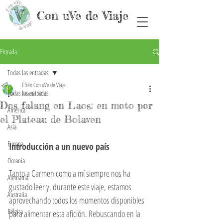
Con uVe de Viaje
Entrada
Todas las entradas
Efrén Con uVe de Viaje
Todas las entradas
24 mar 2016
Dos falang en Laos: en moto por
América
el Plateau de Bolaven
Asia
Europa
Introducción a un nuevo país
Oceanía
Tanto a Carmen como a mí siempre nos ha 
Alemania
gustado leer y, durante este viaje, estamos 
Australia
aprovechando todos los momentos disponibles 
Bélgica
para alimentar esta afición. Rebuscando en la 