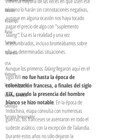
inmensa mayoría de las veces en que usen ese 
término lo harán sin connotaciones negativas, 
Relatos
aunque en alguna ocasión nos haya tocado 
Roadtrips
pagar el precio de algo con "suplemento 
Rusia
falang"
. Esa es la realidad y una vez 
Turquía
acostumbrados, incluso bromeábamos sobre 
ello en determinadas situaciones. 
Tailandia
USA
Aunque los primeros
 falang 
llegaron aquí en el 
Vietnam
siglo XVII 
no fue hasta la época de 
Vuelta al mundo
colonización francesa, a finales del siglo 
XIX, cuando la presencia del hombre 
Galeria de fotos
blanco se hizo notable
. En la época de 
Geología
Indochina, etapa convulsa con numerosas 
Turismo Responsable
guerras, los franceses se asentaron en todo el 
sudeste asiático, con la excepción de Tailandia. 
Durante estos años no sólo dejaron la 