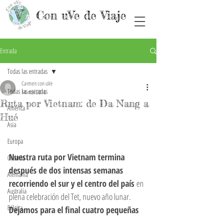
Con uVe de Viaje
Entrada
Todas las entradas
Carmen con uVe
Todas las entradas
14 mar 2016
Ruta por Vietnam: de Da Nang a
América
Hué
Asia
Europa
Nuestra ruta por Vietnam termina 
Oceanía
después de dos intensas semanas 
Alemania
recorriendo el sur y el centro del país 
en 
Australia
plena celebración del Tet, nuevo año lunar. 
Bélgica
Dejamos para el final cuatro pequeñas 