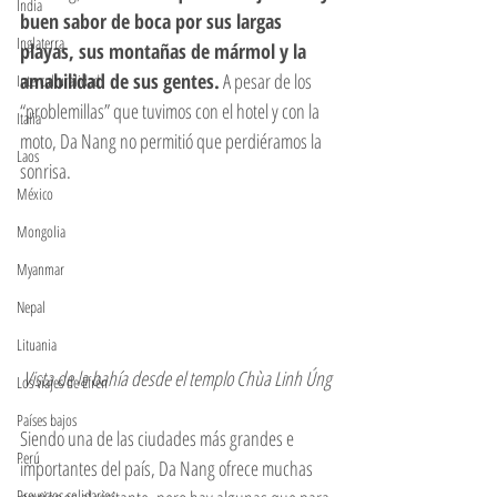
India
buen sabor de boca por sus largas 
Inglaterra
playas, sus montañas de mármol y la 
amabilidad de sus gentes.
 A pesar de los 
Interculturalidad
“problemillas” que tuvimos con el hotel y con la 
Italia
moto, Da Nang no permitió que perdiéramos la 
Laos
sonrisa. 
México
Mongolia
Myanmar
Nepal
Lituania
Vista de la bahía desde el templo Chùa Linh Úng
Los viajes de Efrén
Países bajos
Siendo una de las ciudades más grandes e 
Perú
importantes del país, Da Nang ofrece muchas 
Proyectos solidarios