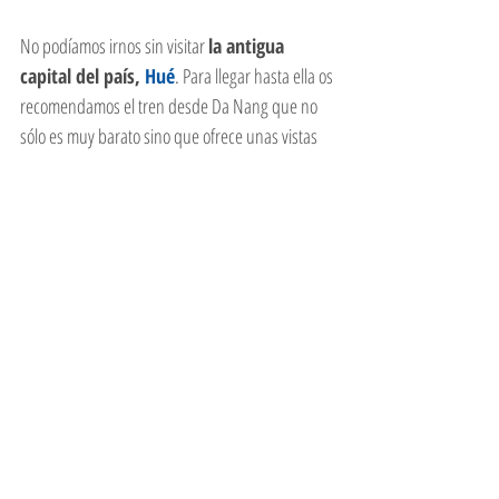
No podíamos irnos sin visitar 
la antigua 
capital del país, 
Hué
. Para llegar hasta ella os 
recomendamos el tren desde Da Nang que no 
sólo es muy barato sino que ofrece unas vistas 
son espectaculares, sobre todo en el primer 
tramo que circula paralelo a la costa. Hué no 
deja de ser una gran ciudad vietnamita, sin 
mucho atractivo, sin embargo al norte de la 
ciudad se encuentra 
la antigua ciudad, el 
palacio imperial y la ciudad prohibida
. 
Este conjunto de edificios, que recuerda la 
ciudad prohibida de 
Beijing
 (aunque ésta es 
mucho más pequeña y se encuentra en peor 
estado de conservación) fue centro político, 
religioso y cultural de la dinastia Nguyen. De lo 
que aquí se hacía y de la vida imperial se puede 