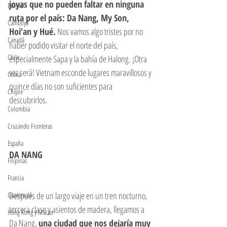
joyas que no pueden faltar en ninguna 
Bolivia
ruta por el país: Da Nang, My Son, 
Camboya
Hoi’an y Hué.
 Nos vamos algo tristes por no 
Canadá
haber podido visitar el norte del país, 
Chile
especialmente Sapa y la bahía de Halong. ¡Otra 
vez será! Vietnam esconde lugares maravillosos y 
China
quince días no son suficientes para 
Chipre
descubrirlos. 
Colombia
Cruzando Fronteras
España
DA NANG
Filipinas
Francia
Después de un largo viaje en un tren nocturno, 
Guatemala
tercera clase y asientos de madera, llegamos a 
Hong Kong y Macao
Da Nang, 
una ciudad que nos dejaría muy 