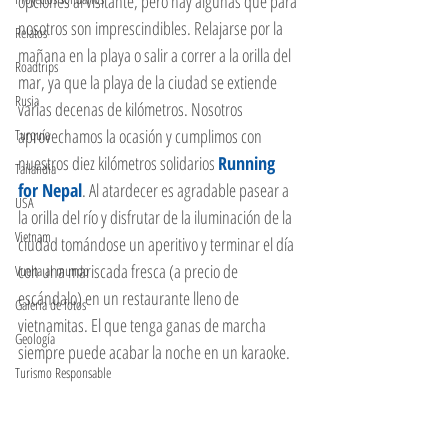
opciones al visitante, pero hay algunas que para 
nosotros son imprescindibles. Relajarse por la 
Relatos
mañana en la playa o salir a correr a la orilla del 
Roadtrips
mar, ya que la playa de la ciudad se extiende 
Rusia
varias decenas de kilómetros. Nosotros 
aprovechamos la ocasión y cumplimos con 
Turquía
nuestros diez kilómetros solidarios 
Running 
Tailandia
for Nepal
. Al atardecer es agradable pasear a 
USA
la orilla del río y disfrutar de la iluminación de la 
Vietnam
ciudad tomándose un aperitivo y terminar el día 
con una mariscada fresca (a precio de 
Vuelta al mundo
escándalo) en un restaurante lleno de 
Galeria de fotos
vietnamitas. El que tenga ganas de marcha 
Geología
siempre puede acabar la noche en un karaoke. 
Turismo Responsable