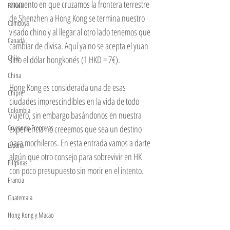
momento en que cruzamos la frontera terrestre 
Bolivia
de Shenzhen a Hong Kong se termina nuestro 
Camboya
visado chino y al llegar al otro lado tenemos que 
Canadá
cambiar de divisa. Aquí ya no se acepta el yuan 
Chile
sino el dólar hongkonés (1 HKD = 7€).  
China
Hong Kong es considerada una de esas 
Chipre
ciudades imprescindibles en la vida de todo 
Colombia
viajero, sin embargo basándonos en nuestra 
Cruzando Fronteras
experiencia no creeemos que sea un destino 
para mochileros. En esta entrada vamos a darte 
España
algún que otro consejo para sobrevivir en HK 
Filipinas
con poco presupuesto sin morir en el intento.  
Francia
Guatemala
Hong Kong y Macao