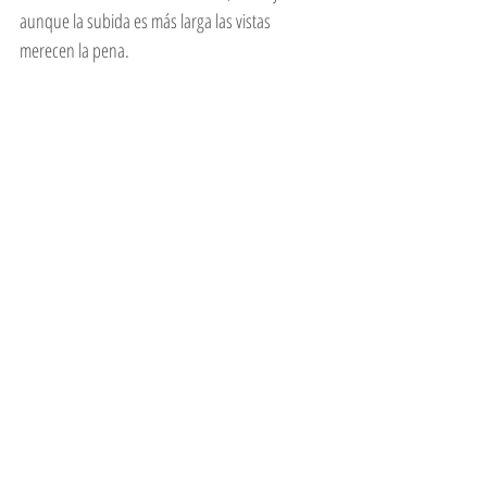
aunque la subida es más larga las vistas 
merecen la pena.  
La isla se puede recorrer a pie o con el tranvía 
histórico de dos plantas (cuesta sólo 2,3 HKD). 
Pasarás entre los gigantes rascacielos, por calles 
comerciales o por barrios donde aún quedan 
edificios coloniales, templos o iglesias que 