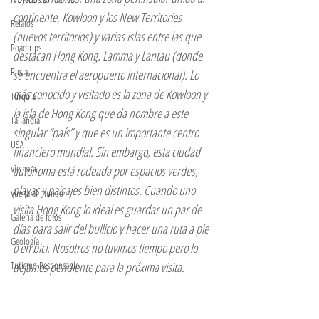
continente, Kowloon y los New Territories 
Relatos
(nuevos territorios) y varias islas entre las que 
Roadtrips
destacan Hong Kong, Lamma y Lantau (donde 
Rusia
se encuentra el aeropuerto internacional). Lo 
más conocido y visitado es la zona de Kowloon y 
Turquía
la isla de Hong Kong que da nombre a este 
Tailandia
singular “país” y que es un importante centro 
USA
financiero mundial. Sin embargo, esta ciudad 
Vietnam
autónoma está rodeada por espacios verdes, 
playas y paisajes bien distintos. Cuando uno 
Vuelta al mundo
visita Hong Kong lo ideal es guardar un par de 
Galeria de fotos
días para salir del bullicio y hacer una ruta a pie 
Geología
o en bici. Nosotros no tuvimos tiempo pero lo 
Turismo Responsable
dejamos pendiente para la próxima visita. 