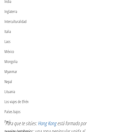
India
Inglaterra
Interculturalidad
Italia
Laos
México
Mongolia
Myanmar
Nepal
Lituania
Los viajes de Efrén
Países bajos
Perú
Para que te sitúes: 
Hong Kong
 está formado por 
varios territorios: una zona peninsular unida al 
Proyectos solidarios