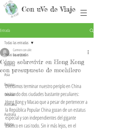
Con uVe de Viaje
Entrada
Todas las entradas
Carmen con uVe
Todas las entradas
9 ene 2016
Cómo sobrevivir en Hong Kong
América
con presupuesto de mochilero
Asia
Europa
Decidimos terminar nuestro periplo en China 
visitando dos ciudades bastante peculiares: 
Oceanía
Hong Kong y Macao que a pesar de pertenecer a 
Alemania
la República Popular China gozan de un estatus 
Australia
especial y son independientes del gigante 
Bélgica
asiático en casi todo. Sin ir más lejos, en el 