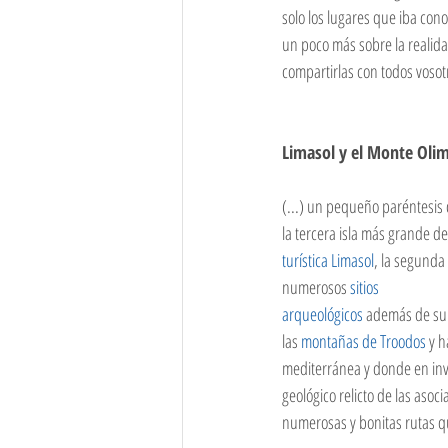
solo los lugares que iba con
Myanmar
Nepal
Lituania
un poco más sobre la realida
compartirlas con todos vosot
Limasol y el Monte Oli
(...) un pequeño paréntesis
la tercera isla más grande de
turística Limasol
, la segunda 
numerosos 
sitios 
arqueológicos
 además de su 
las 
montañas de Troodos
 y h
mediterránea y donde en inv
geológico relicto de las aso
numerosas y bonitas rutas q