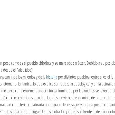
n poco como es el pueblo chipriota y su marcado carácter. Debido a su posición
a desde el Paleolítico) 
scurrir de los milenios y de la 
historia
 por distintos pueblos, entre ellos el fe
no, otomano, británico, lo que explica su riqueza arqueológica, y en la actualida
inio turco (una enorme bandera turca iluminada por las noches se lo recuerda
ital) (...) Los chipriotas, acostumbrados a vivir bajo el dominio de otras cultur
lidad característica labrada por el paso de los siglos y forjada por su cercaní
ue pudiese parecer, en lugar de desconfiados y recelosos frente al desconoci