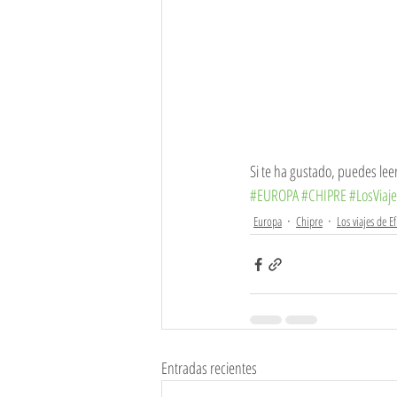
Si te ha gustado, puedes lee
#EUROPA
#CHIPRE
#LosViaj
Europa
Chipre
Los viajes de E
Entradas recientes