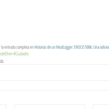
r la entrada completa en 
Historias de un MudLogger: ENSCO 5006: Una odisea
esdeEfren
#Ciudades
frén