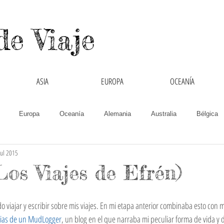
de Viaje
ASIA
EUROPA
OCEANÍA
Europa
Oceanía
Alemania
Australia
Bélgica
jul 2015
Chipre
Colombia
Cruzando Fronteras
España
Filipin
Los Viajes de Efrén)
India
Inglaterra
Interculturalidad
Italia
Laos
viajar y escribir sobre mis viajes. En mi etapa anterior combinaba esto con mi
rias de un MudLogger
, un blog en el que narraba mi peculiar forma de vida y