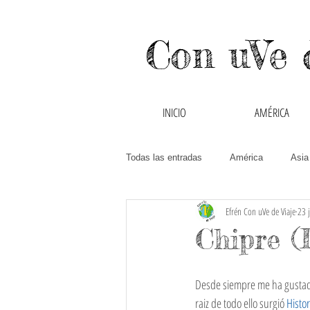
Con uVe 
INICIO
AMÉRICA
Todas las entradas
América
Asia
Efrén Con uVe de Viaje
23 
Canadá
Chile
China
Chipre (
Guatemala
Hong Kong y Macao
Desde siempre me ha gustado 
raiz de todo ello surgió 
Histo