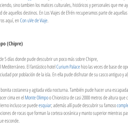
ociendo, sino tambien los matices culturales, históricos y personales que me 
d de aquellos destinos. En Los Viajes de Efrén recuperamos parte de aquellas 
ros aquí, en 
Con uVe de Viaje
.   
mpo (Chipre)
 de 5 días donde pude descubrir un poco más sobre Chipre, 
l Mediterráneo. El fantástico hotel 
Curium Palace
 hizo las veces de base de op
ciudad por población de la isla. En ella pude disfrutar de su casco antiguo y a
bonita costanera y agitada vida nocturna. También pude hacer una escapada d
acer cima en el 
Monte
 Olimpo 
o Chionistra de casi 2000 metros de altura que c
ierno incluso se puede 
esquiar
; además allí pude descubrir su famoso 
comple
ciaciones de rocas que forman la corteza oceánica y manto superior mientras pa
ue esconde.  